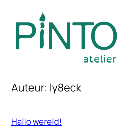
Ga
naar
de
inhoud
Auteur:
ly8eck
Hallo wereld!